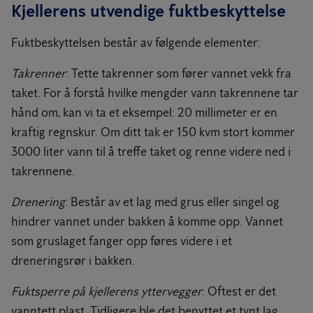
Kjellerens utvendige fuktbeskyttelse
Fuktbeskyttelsen består av følgende elementer:
Takrenner
: Tette takrenner som fører vannet vekk fra
taket. For å forstå hvilke mengder vann takrennene tar
hånd om, kan vi ta et eksempel: 20 millimeter er en
kraftig regnskur. Om ditt tak er 150 kvm stort kommer
3000 liter vann til å treffe taket og renne videre ned i
takrennene.
Drenering
: Består av et lag med grus eller singel og
hindrer vannet under bakken å komme opp. Vannet
som gruslaget fanger opp føres videre i et
dreneringsrør i bakken.
Fuktsperre på kjellerens yttervegger
: Oftest er det
vanntett plast. Tidligere ble det benyttet et tynt lag