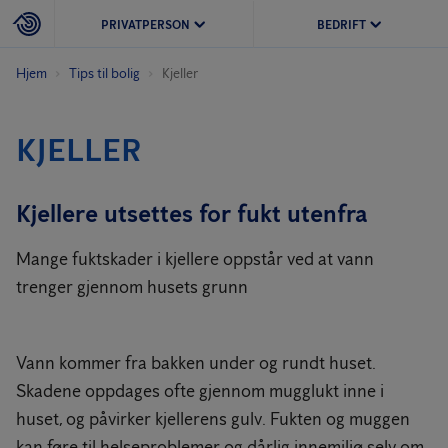
PRIVATPERSON
BEDRIFT
Hjem
Tips til bolig
Kjeller
KJELLER
Kjellere utsettes for fukt utenfra
Mange fuktskader i kjellere oppstår ved at vann
trenger gjennom husets grunn
Vann kommer fra bakken under og rundt huset.
Skadene oppdages ofte gjennom mugglukt inne i
huset, og påvirker kjellerens gulv. Fukten og muggen
kan føre til helseproblemer og dårlig innemiljø selv om