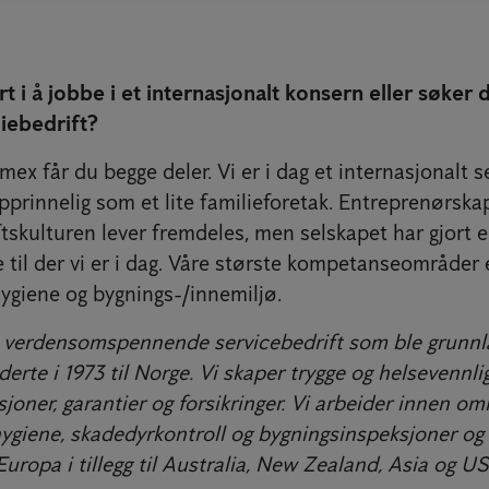
t i å jobbe i et internasjonalt konsern eller søker 
liebedrift?
mex får du begge deler. Vi er i dag et internasjonalt s
pprinnelig som et lite familieforetak. Entreprenørska
tskulturen lever fremdeles, men selskapet har gjort e
til der vi er i dag. Våre største kompetanseområder 
giene og bygnings-/innemiljø.
 verdensomspennende servicebedrift som ble grunnlag
erte i 1973 til Norge. Vi skaper trygge og helsevennli
joner, garantier og forsikringer. Vi arbeider innen o
giene, skadedyrkontroll og bygningsinspeksjoner og
 Europa i tillegg til Australia, New Zealand, Asia og U