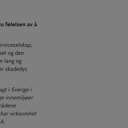
du følelsen av å
erviceselskap,
pet og den
n lang og
er skadedyr,
t i Sverige i
ge innemiljøer
mrådene
 har virksomhet
SA.