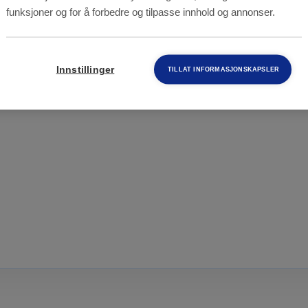
funksjoner og for å forbedre og tilpasse innhold og annonser.
ling kan du søke på noen av våre ledige stillinger e
Innstillinger
TILLAT INFORMASJONSKAPSLER