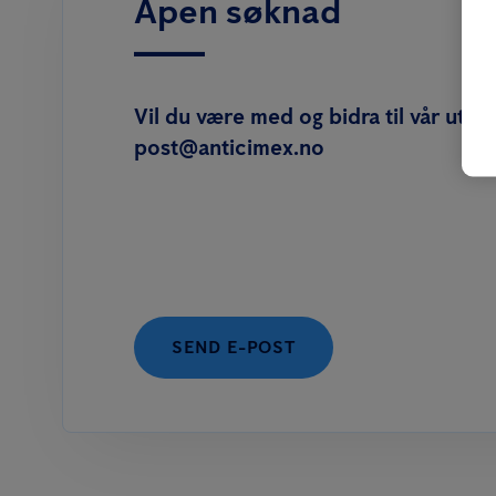
Åpen søknad
Vil du være med og bidra til vår utvik
post@anticimex.no
SEND E-POST