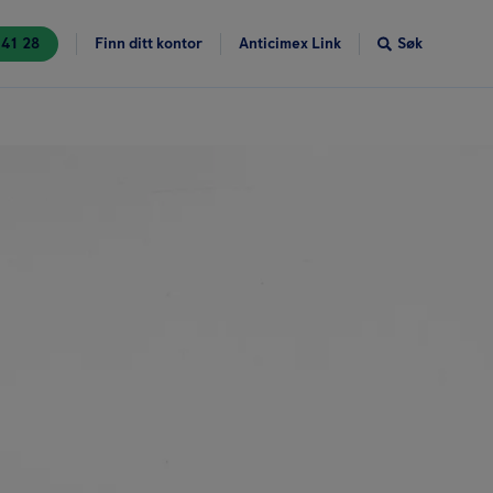
 41 28
Finn ditt kontor
Anticimex Link
Søk