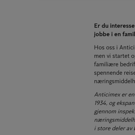
Er du interesser
jobbe i en fami
Hos oss i Antici
men vi startet o
familiære bedrif
spennende reise 
næringsmiddelhy
Anticimex er en
1934, og ekspand
gjennom inspeks
næringsmiddelhy
i store deler av