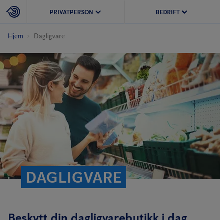
PRIVATPERSON
BEDRIFT
Hjem
Dagligvare
DAGLIGVARE
Beskytt din dagligvarebutikk i dag