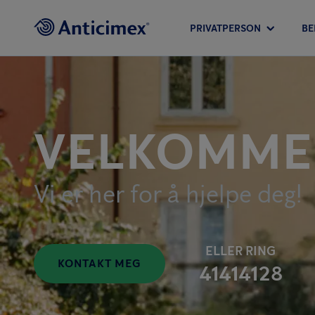
PRIVATPERSON
BE
VELKOMMEN
Vi er her for å hjelpe deg!
ELLER RING
KONTAKT MEG
41414128