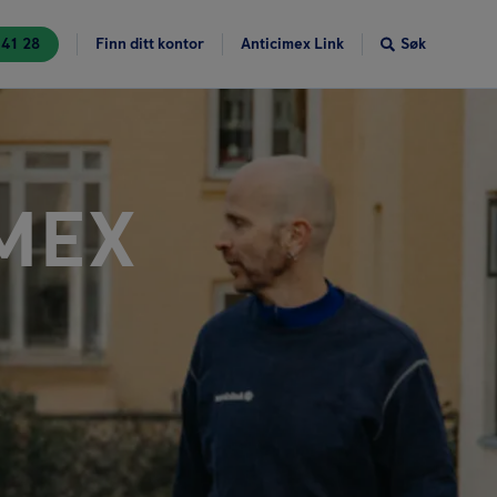
 41 28
Finn ditt kontor
Anticimex Link
Søk
MEX