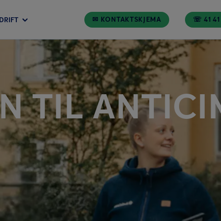
✉ KONTAKTSKJEMA
☏ 41 41
DRIFT
 TIL ANTICI