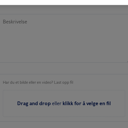
Beskrivelse
Har du et bilde eller en video? Last opp fil
Drag and drop
eller
klikk for å velge en fil