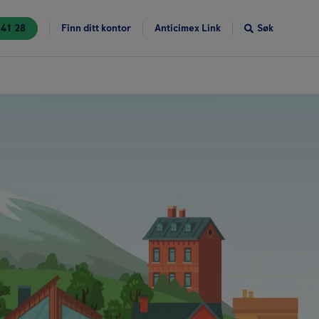
 41 28
Finn ditt kontor
Anticimex Link
Søk