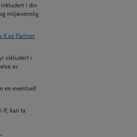
inkludert i din
og miljøvennlig
a If og Partner
 inkludert i
else av
om en eventuell
 If, kan ta
.