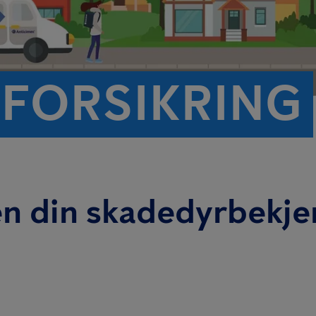
FORSIKRING
en din skadedyrbekj