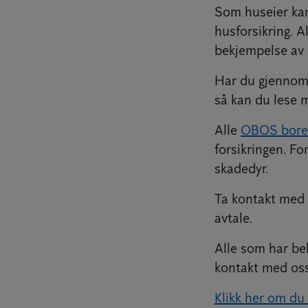
Som huseier kan 
husforsikring. A
bekjempelse av s
Har du gjennom 
så kan du lese m
Alle
OBOS borett
forsikringen. Fo
skadedyr.
Ta kontakt med u
avtale.
Alle som har bek
kontakt med oss
Klikk her om du