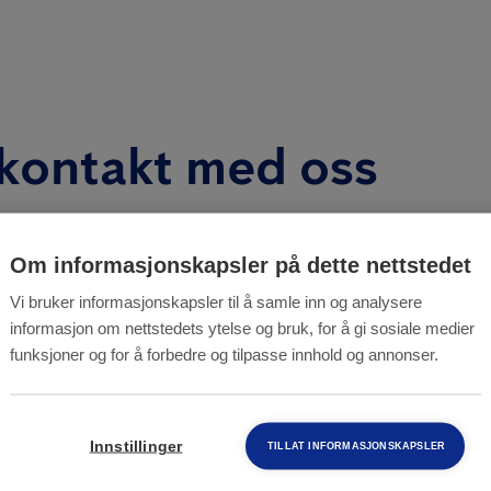
 kontakt med oss
Om informasjonskapsler på dette nettstedet
Vi bruker informasjonskapsler til å samle inn og analysere
Bli kontaktet nå
informasjon om nettstedets ytelse og bruk, for å gi sosiale medier
funksjoner og for å forbedre og tilpasse innhold og annonser.
Innstillinger
TILLAT INFORMASJONSKAPSLER
Privatperson eller bedrift