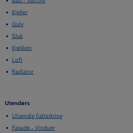
Bad - Våtrom
Kjeller
Gulv
Sluk
Kjøkken
Loft
Radiator
Utendørs
Utvendig fuktsikring
Fasade - Vinduer