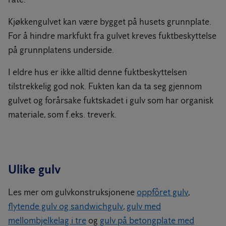
Kjøkkengulvet kan være bygget på husets grunnplate.
For å hindre markfukt fra gulvet kreves fuktbeskyttelse
på grunnplatens underside.
I eldre hus er ikke alltid denne fuktbeskyttelsen
tilstrekkelig god nok. Fukten kan da ta seg gjennom
gulvet og forårsake fuktskadet i gulv som har organisk
materiale, som f.eks. treverk.
Ulike gulv
Les mer om gulvkonstruksjonene
oppfôret gulv
,
flytende gulv og sandwichgulv
,
gulv med
mellombjelkelag i tre
og
gulv på betongplate med