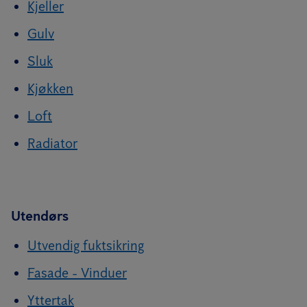
Kjeller
Gulv
Sluk
Kjøkken
Loft
Radiator
Utendørs
Utvendig fuktsikring
Fasade - Vinduer
Yttertak