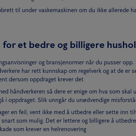
brett til under vaskemaskinen om du ikke allerede ha
e for et bedre og billigere husho
ngsanvisninger og bransjenormer når du pusser opp. S
verkere har rett kunnskap om regelverk og at de er ser
ent dersom oppdraget krever det
 med håndverkeren så dere er enige om hva som skal u
gå i oppdraget. Slik unngår du unødvendige misforstå
r en feil, vent ikke med å utbedre eller sette inn tilt
snart som mulig. Det er lettere og billigere å utbedre 
skade som krever en helrenovering