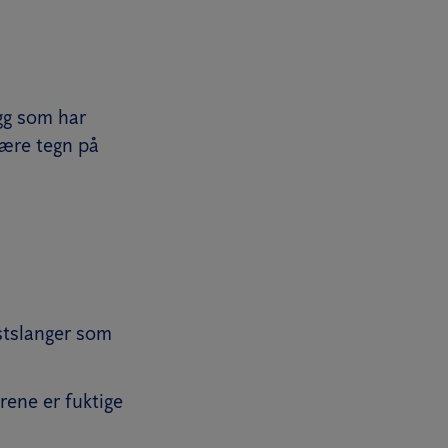
gg som har
 være tegn på
astslanger som
rene er fuktige