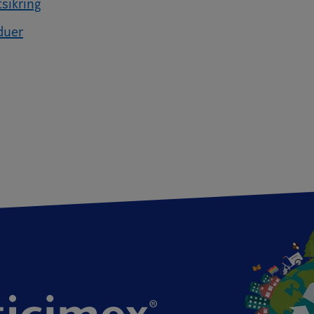
sikring
duer