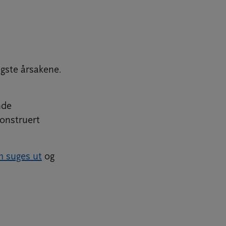
igste årsakene.
nde
konstruert
m suges ut
og