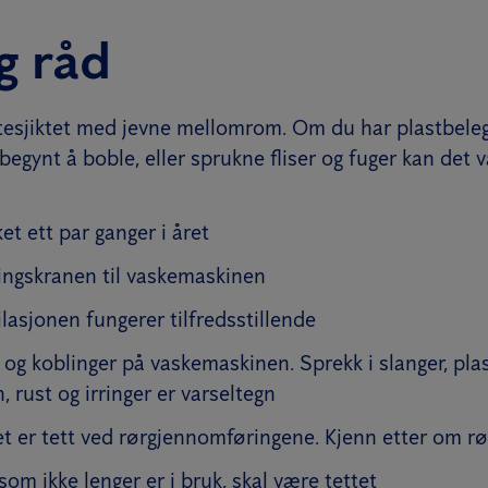
g råd
atesjiktet med jevne mellomrom. Om du har plastbele
 begynt å boble, eller sprukne fliser og fuger kan det
et ett par ganger i året
ingskranen til vaskemaskinen
ilasjonen fungerer tilfredsstillende
 og koblinger på vaskemaskinen. Sprekk i slanger, pl
, rust og irringer er varseltegn
et er tett ved rørgjennomføringene. Kjenn etter om rø
 som ikke lenger er i bruk, skal være tettet