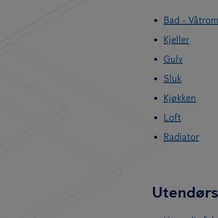
Bad - Våtro
Kjeller
Gulv
Sluk
Kjøkken
Loft
Radiator
Utendør