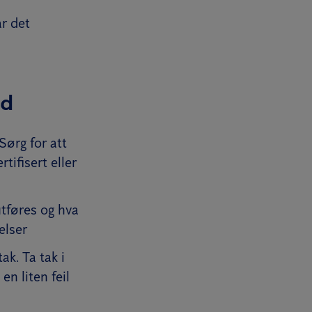
r det
ld
ørg for att
tifisert eller
tføres og hva
elser
ak. Ta tak i
en liten feil