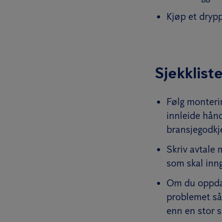
Kjøp et drypp
Sjekklist
Følg monteri
innleide hånd
bransjegodkj
Skriv avtale
som skal inn
Om du oppdage
problemet så 
enn en stor 