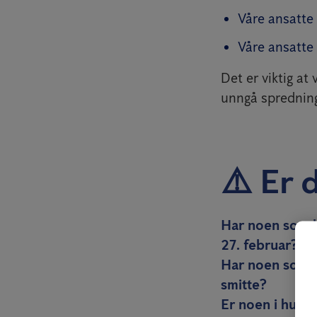
Våre ansatte
Våre ansatte 
Det er viktig at 
unngå spredning
⚠️ Er 
Har noen som be
27. februar?
Har noen som be
smitte?
Er noen i husst