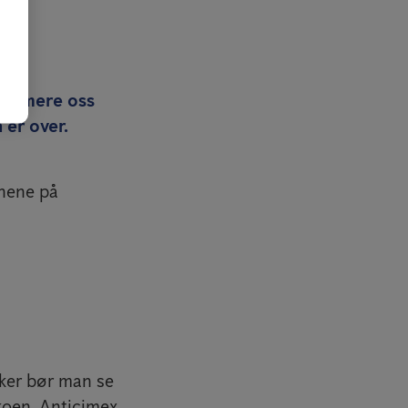
nformere oss
 er over.
onene på
sker bør man se
koen. Anticimex