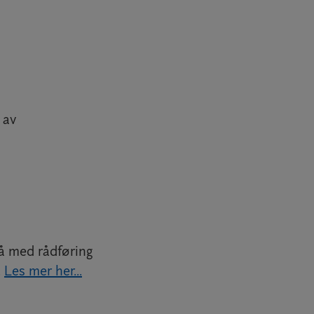
 av
å med rådføring
.
Les mer her...