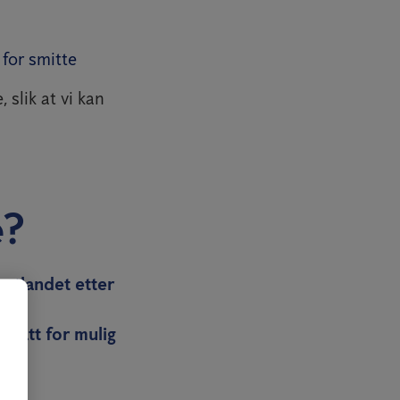
 for smitte
 slik at vi kan
e?
 utlandet etter
tsatt for mulig