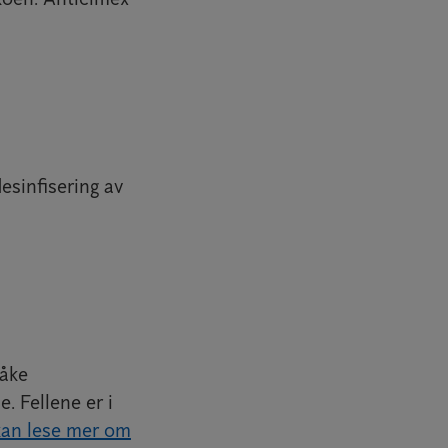
esinfisering av
våke
 Fellene er i
an lese mer om