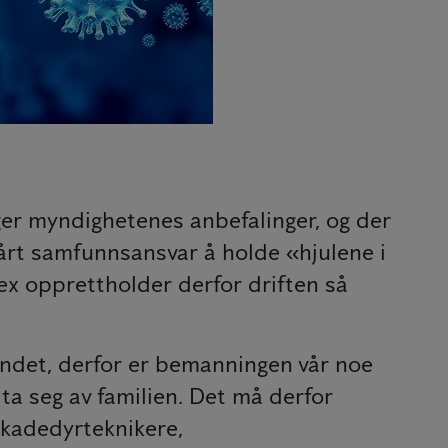
er myndighetenes anbefalinger, og der
 vårt samfunnsansvar å holde «hjulene i
ex opprettholder derfor driften så
landet, derfor er bemanningen vår noe
ta seg av familien. Det må derfor
skadedyrteknikere,