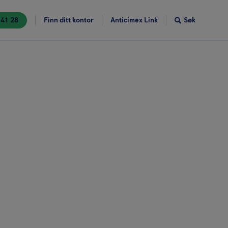
 41 28
Finn ditt kontor
Anticimex Link
Søk