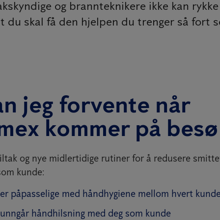
kyndige og brannteknikere ikke kan rykke ut 
at du skal få den hjelpen du trenger så fort 
n jeg forvente når
imex kommer på besø
tiltak og nye midlertidige rutiner for å redusere smitte
som kunde:
 er påpasselige med håndhygiene mellom hvert kund
 unngår håndhilsning med deg som kunde