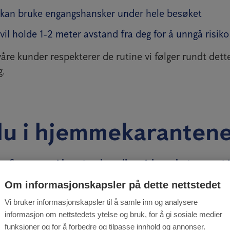
 kan bruke engangshansker under hele besøket
vil holde 1-2 meter avstand fra deg for å unngå risiko
våre kunder respekterer de rutine vi følger rundt dette,
.
du i hjemmekaranten
finner seg i husstanden eller virksomheten vært i
Om informasjonskapsler på dette nettstedet
finner seg i husstanden eller virksomheten vært u
Vi bruker informasjonskapsler til å samle inn og analysere
informasjon om nettstedets ytelse og bruk, for å gi sosiale medier
anden eller virksomheten i karantene/isolering?
funksjoner og for å forbedre og tilpasse innhold og annonser.