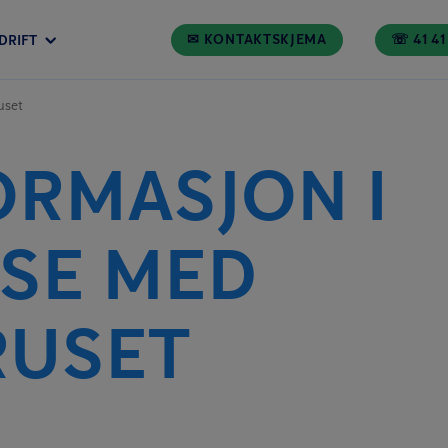
✉ KONTAKTSKJEMA
☏ 41 41
DRIFT
uset
ORMASJON I
SE MED
RUSET