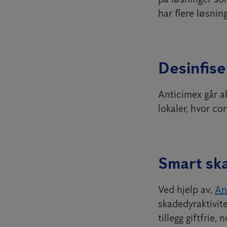
har flere løsni
Desinfise
Anticimex går a
lokaler, hvor c
Smart sk
Ved hjelp av,
An
skadedyraktivit
tillegg giftfrie,