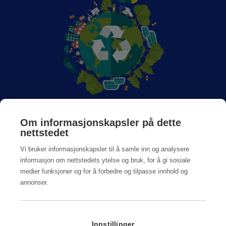
Om Anticimex
Om informasjonskapsler på dette
nettstedet
Jobb hos oss
Vi bruker informasjonskapsler til å samle inn og analysere
informasjon om nettstedets ytelse og bruk, for å gi sosiale
medier funksjoner og for å forbedre og tilpasse innhold og
annonser.
Personvern og Cookiepolicy
Innstillinger