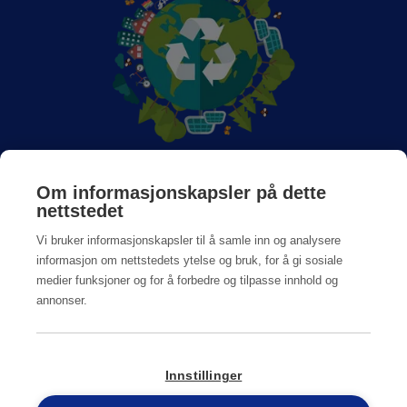
Om Anticimex
Om informasjonskapsler på dette
nettstedet
Jobb hos oss
Vi bruker informasjonskapsler til å samle inn og analysere
informasjon om nettstedets ytelse og bruk, for å gi sosiale
medier funksjoner og for å forbedre og tilpasse innhold og
annonser.
Personvern og Cookiepolicy
Innstillinger