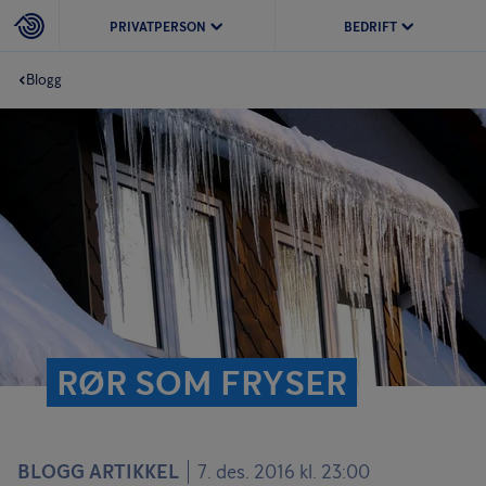
PRIVATPERSON
BEDRIFT
Blogg
RØR SOM FRYSER
BLOGG ARTIKKEL
7. des. 2016 kl. 23:00