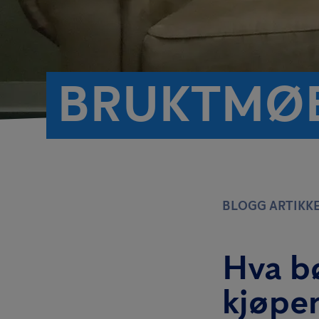
BRUKTMØ
BLOGG ARTIKK
Hva bø
kjøper