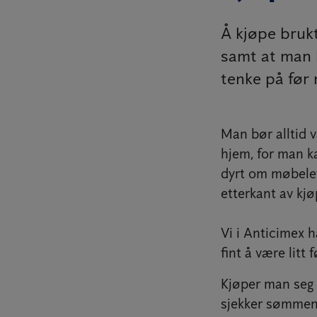
Å kjøpe brukt
samt at man k
tenke på før
Man bør alltid 
hjem, for man ka
dyrt om møbelet 
etterkant av kjø
Vi i Anticimex 
fint å være litt f
Kjøper man seg 
sjekker sømmene