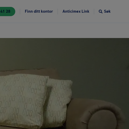
 41 28
Finn ditt kontor
Anticimex Link
Søk