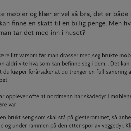
e møbler og klær er vel så bra, det er både 
an finne en skatt til en billig penge. Men 
 man tar det med inn i huset?
være litt varsom før man drasser med seg brukte møb
n aldri vite hva som kan befinne seg i dem... Det kan f
du kjøper forårsaker at du trenger en full sanering a
pet.
har opplever ofte at nordmenn har skadedyr i møblene 
øre var.
en brukt seng som skal stå på gjesterommet, så anbef
 og under rammen på den etter spor av veggedyr. Kli