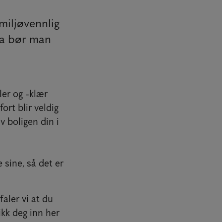
miljøvennlig
hva bør man
ler og -klær
ort blir veldig
v boligen din i
sine, så det er
aler vi at du
kk deg inn her