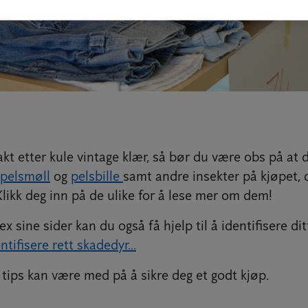
kt etter kule vintage klær, så bør du være obs på at
 pelsmøll
og
pelsbille
samt andre insekter på kjøpet, d
. Klikk deg inn på de ulike for å lese mer om dem!
x sine sider kan du også få hjelp til å identifisere dit
ntifisere rett skadedyr...
 tips kan være med på å sikre deg et godt kjøp.