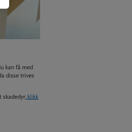
 du kan få med
a disse trives
t skadedyr,
klikk