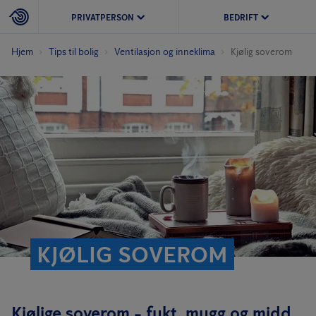
PRIVATPERSON
BEDRIFT
Hjem
Tips til bolig
Ventilasjon og inneklima
Kjølig soverom
KJØLIG SOVEROM
Kjølige soverom - fukt, mugg og midd