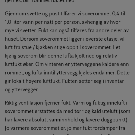
fjernes, blir rommet fuktet ned.
Gjennom svette og pust tilfører vi soverommet 0,4 til
1,0 liter vann per natt per person, avhengig av hvor
mye vi svetter. Fukt kan også tilføres fra andre deler av
huset. Dersom soverommet ligger i øverste etasje, vil
luft fra stue / kjøkken stige opp til soverommet. I et
kjølig soverom blir denne lufta kjølt ned og relativ
luftfukt øker. Om vinteren er ytterveggene kaldere enn
rommet, og lufta inntil yttervegg kjøles enda mer. Dette
gir lokalt høyere luftfukt. Fukten setter seg i inventar
og yttervegger.
Riktig ventilasjon fjerner fukt. Varm og fuktig inneluft i
soverommet erstattes da med tørr og kald uteluft (som
har lavere absolutt vanninnhold og lavere duggpunkt).
Jo varmere soverommet er, jo mer fukt fordamper fra