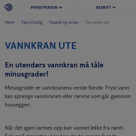
PRIVATPERSON
BEDRIFT
Hjem
Tips til bolig
Fasade og vindu
Vannkran ute
VANNKRAN UTE
En utendørs vannkran må tåle
minusgrader!
Minusgrader er vannkranens verste fiende. Fryst vann
kan sprenge vannkranen eller rørene som går gjennom
husveggen.
Når det igjen varmes opp kan vannet lekke fra røret.