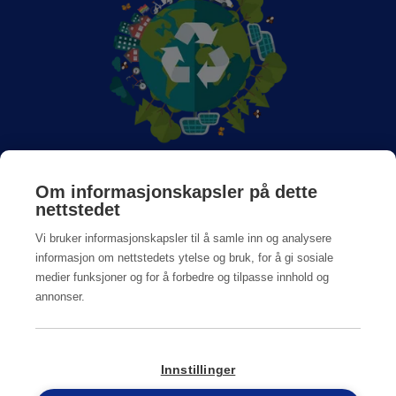
Om Anticimex
Om informasjonskapsler på dette
nettstedet
Jobb hos oss
Vi bruker informasjonskapsler til å samle inn og analysere
informasjon om nettstedets ytelse og bruk, for å gi sosiale
medier funksjoner og for å forbedre og tilpasse innhold og
annonser.
Personvern og Cookiepolicy
Innstillinger