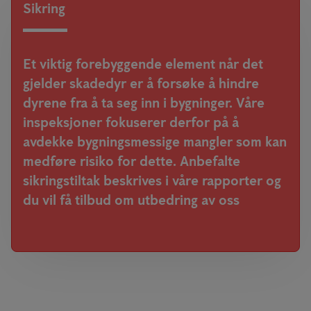
Sikring
Et viktig forebyggende element når det
gjelder skadedyr er å forsøke å hindre
dyrene fra å ta seg inn i bygninger. Våre
inspeksjoner fokuserer derfor på å
avdekke bygningsmessige mangler som kan
medføre risiko for dette. Anbefalte
sikringstiltak beskrives i våre rapporter og
du vil få tilbud om utbedring av oss