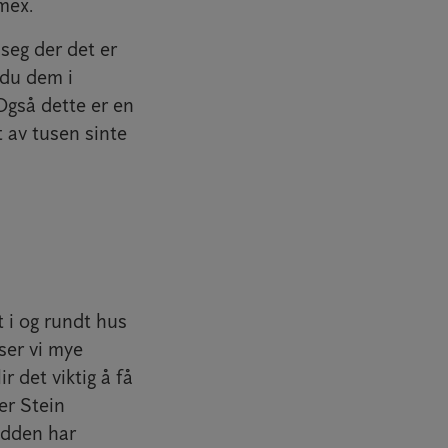
mex.
seg der det er
 du dem i
 Også dette er en
t av tusen sinte
t i og rundt hus
ser vi mye
r det viktig å få
er Stein
odden har