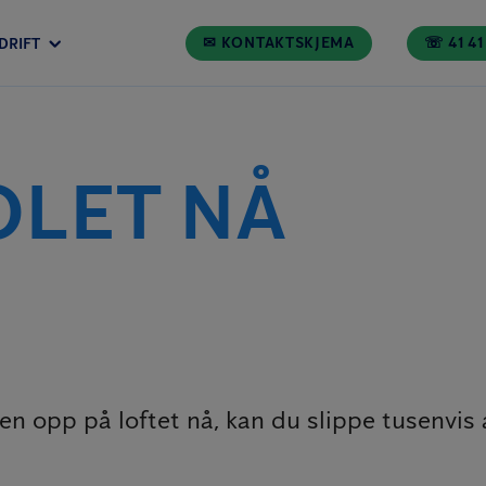
✉ KONTAKTSKJEMA
☏ 41 41
DRIFT
OLET NÅ
en opp på loftet nå, kan du slippe tusenvis a