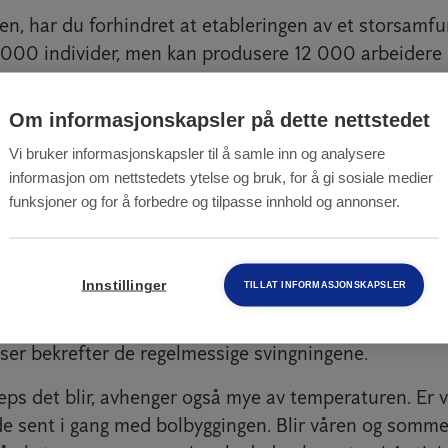
en, har du forhindret at etableringen av et storsamfu
000 individer, men kan produsere 12 000 arbeidere p
emlig bare noen uker.
Om informasjonskapsler på dette nettstedet
Vi bruker informasjonskapsler til å samle inn og analysere
informasjon om nettstedets ytelse og bruk, for å gi sosiale medier
rt år
funksjoner og for å forbedre og tilpasse innhold og annonser.
er mer veps i år enn i fjor. – Det er ikke offisiell vit
et er mye veps omtrent annet hvert år. I år regner vi m
Innstillinger
TILLAT INFORMASJONSKAPSLER
jor. Jeg ser ikke bort fra at vi i år kan få dobbelt så
eps, sier Norstein. Folkehelseinstituttets statistikk
er bekrefter de regelmessige svingningene.
ps det blir, avhenger også mye av temperaturen. Er v
de sent i gang med bolbyggingen. Blir våren og somm