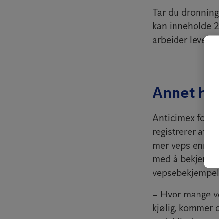
Tar du dronning
kan inneholde 2
arbeider lever n
Annet hve
Anticimex forvent
registrerer at d
mer veps enn i f
med å bekjempe v
vepsebekjempels
– Hvor mange ve
kjølig, kommer 