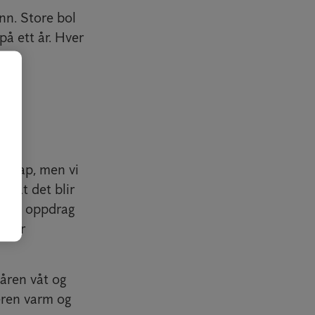
nn. Store bol
å ett år. Hver
enskap, men vi
ed at det blir
 mange oppdrag
 over
åren våt og
eren varm og