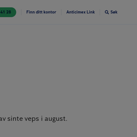
 41 28
Finn ditt kontor
Anticimex Link
Søk
v sinte veps i august.