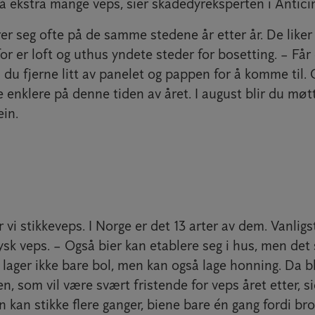
så ekstra mange veps, sier skadedyreksperten i Antici
r seg ofte på de samme stedene år etter år. De liker 
or er loft og uthus yndete steder for bosetting. – Får
 du fjerne litt av panelet og pappen for å komme til.
enklere på denne tiden av året. I august blir du møt
ein.
i stikkeveps. I Norge er det 13 arter av dem. Vanligs
ysk veps. – Også bier kan etablere seg i hus, men det 
 lager ikke bare bol, men kan også lage honning. Da bli
n, som vil være svært fristende for veps året etter, si
 kan stikke flere ganger, biene bare én gang fordi br