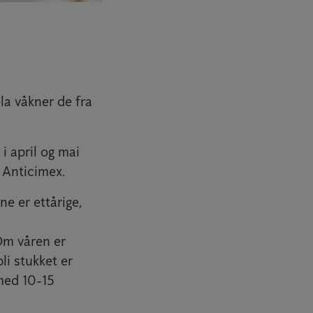
la våkner de fra
i april og mai
i Anticimex.
e er ettårige,
 Om våren er
li stukket er
 med 10-15