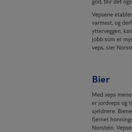
god, blir det og
Vepsene etablere
varmest, og derf
ytterveggen, kan
jobb som er mye 
veps, sier Norst
Bier
Med veps mener v
er jordveps og t
sjeldnere. Biene
fjernet honninge
Norstein. Vepsen