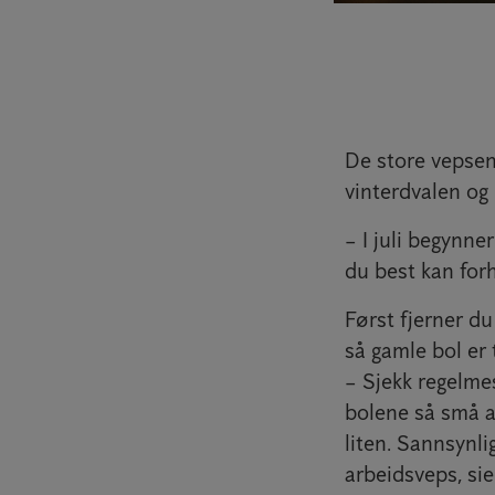
De store vepsene
vinterdvalen og 
– I juli begynne
du best kan forh
Først fjerner d
så gamle bol er
– Sjekk regelmes
bolene så små at
liten. Sannsynl
arbeidsveps, sie