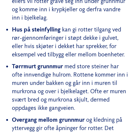
ellers vil rotter grave seg inn under grunnmur
og komme inn i krypkjeller og derfra vandre
inn i bjelkelag.
Hus på steinfylling
kan gi rotter tilgang ved
rør-gjennomføringer i støpt dekke i gulvet,
eller hvis skjøter i dekket har sprekker, for
eksempel ved tilbygg eller mellom boenheter.
Tørrmurt grunnmur
med store steiner har
ofte innvendige hulrom. Rottene kommer inn i
muren under bakken og går inn i muren til
murkrona og over i bjelkelaget. Ofte er muren
svært bred og murkrona skjult, dermed
oppdages ikke gangveien.
Overgang mellom grunnmur
og kledning på
yttervegg gir ofte åpninger for rotter. Det