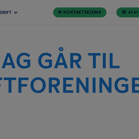
✉ KONTAKTSKJEMA
☏ 41 41
DRIFT
AG GÅR TIL
FTFORENING