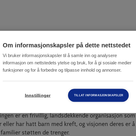
Om informasjonskapsler på dette nettstedet
vi i Anticimex å gi et bidrag til en veldedig organisasj
Vi bruker informasjonskapsler til å samle inn og analysere
informasjon om nettstedets ytelse og bruk, for å gi sosiale medier
nternt i firmaet hvor alle har mulighet til å nominer
funksjoner og for å forbedre og tilpasse innhold og annonser.
n de ønsker at vi skal gi litt ekstra støtte til det åre
nekreftforeningen som fikk flest stemmer, så vi har de
Innstillinger
TILLAT INFORMASJONSKAPSLER
 bidrag på 50.000,-
ngen er en frivillig, landsdekkende organisasjon som
 eller har hatt barn med kreft, og visjonen deres er 
 familier støtten de trenger.