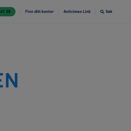
 41 28
Finn ditt kontor
Anticimex Link
Søk
EN