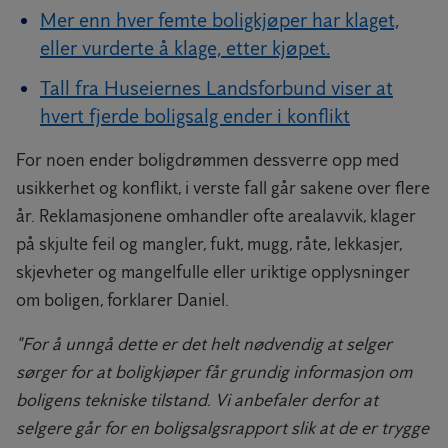
Mer enn hver femte boligkjøper har klaget,
eller vurderte å klage, etter kjøpet.
Tall fra Huseiernes Landsforbund viser at
hvert fjerde boligsalg ender i konflikt
For noen ender boligdrømmen dessverre opp med
usikkerhet og konflikt, i verste fall går sakene over flere
år. Reklamasjonene omhandler ofte arealavvik, klager
på skjulte feil og mangler, fukt, mugg, råte, lekkasjer,
skjevheter og mangelfulle eller uriktige opplysninger
om boligen, forklarer Daniel.
"For å unngå dette er det helt nødvendig at selger
sørger for at boligkjøper får grundig informasjon om
boligens tekniske tilstand. Vi anbefaler derfor at
selgere går for en boligsalgsrapport slik at de er trygge