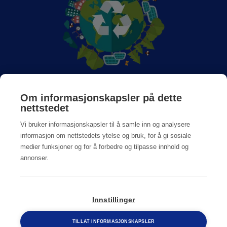
Om Anticimex
Om informasjonskapsler på dette
nettstedet
Jobb hos oss
Vi bruker informasjonskapsler til å samle inn og analysere
informasjon om nettstedets ytelse og bruk, for å gi sosiale
medier funksjoner og for å forbedre og tilpasse innhold og
annonser.
Personvern og Cookiepolicy
Innstillinger
© Copyright
2026
Anticimex
TILLAT INFORMASJONSKAPSLER