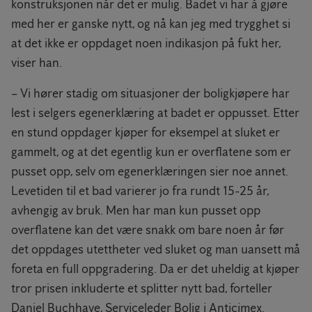
konstruksjonen når det er mulig. Badet vi har å gjøre
med her er ganske nytt, og nå kan jeg med trygghet si
at det ikke er oppdaget noen indikasjon på fukt her,
viser han.
– Vi hører stadig om situasjoner der boligkjøpere har
lest i selgers egenerklæring at badet er oppusset. Etter
en stund oppdager kjøper for eksempel at sluket er
gammelt, og at det egentlig kun er overflatene som er
pusset opp, selv om egenerklæringen sier noe annet.
Levetiden til et bad varierer jo fra rundt 15-25 år,
avhengig av bruk. Men har man kun pusset opp
overflatene kan det være snakk om bare noen år før
det oppdages utettheter ved sluket og man uansett må
foreta en full oppgradering. Da er det uheldig at kjøper
tror prisen inkluderte et splitter nytt bad, forteller
Daniel Buchhave, Serviceleder Bolig i Anticimex.