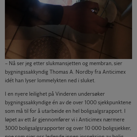
– Nå ser jeg etter slukmansjetten og membran, sier
bygningssakkyndig Thomas A. Nordby fra Anticimex
idét han lyser lommelykten ned i sluket.
I en nyere leilighet på Vinderen undersøker
bygningssakkyndige én av de over 1000 sjekkpunktene
som må til for å utarbeide en hel boligsalgsrapport. I
løpet av ett år gjennomfører vi i Anticimex nærmere
3000 boligsalgsrapporter og over 10 000 boligsjekker,
noe som gjør oss ledende innen inspeksjon av bolig