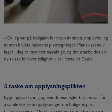
– Da jeg var på boligjakt for noen år siden, opplevde jeg
at man brukte naboens plantegninger. Planskissene vi
lager i dag er mye mer nøyaktige, og det utarbeides en
ny skisse for hver leilighet vi er i, forteller Daniel.
5 raske om opplysningsplikten
Bygningssakkyndig og eiendomsmegler har ansvar for
å samle korrekte opplysninger om boligens pris,
tilstand og verdi. Men også selger har et stort ansvar,