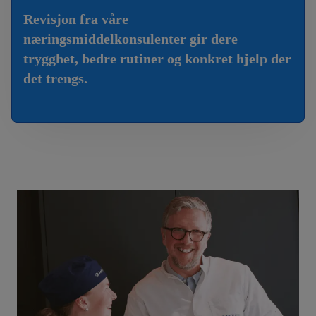
Revisjon fra våre
næringsmiddelkonsulenter gir dere
trygghet, bedre rutiner og konkret hjelp der
det trengs.