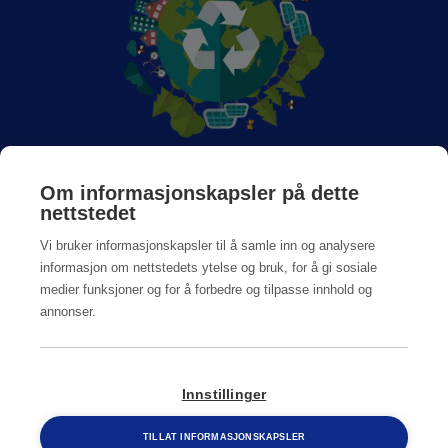
Om Anticimex
Om informasjonskapsler på dette
nettstedet
Jobb hos oss
Vi bruker informasjonskapsler til å samle inn og analysere
informasjon om nettstedets ytelse og bruk, for å gi sosiale
medier funksjoner og for å forbedre og tilpasse innhold og
annonser.
Personvern og Cookiepolicy
Innstillinger
© Copyright
2026
Anticimex
TILLAT INFORMASJONSKAPSLER