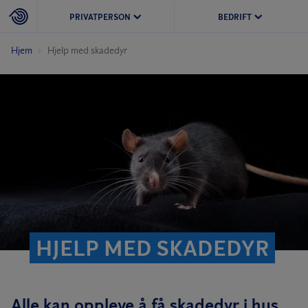
PRIVATPERSON
BEDRIFT
Hjem
Hjelp med skadedyr
HJELP MED SKADEDYR
Alle kan oppleve å få skadedyr i hus