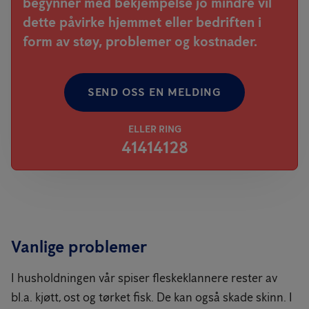
begynner med bekjempelse jo mindre vil
dette påvirke hjemmet eller bedriften i
form av støy, problemer og kostnader.
SEND OSS EN MELDING
ELLER RING
41414128
Vanlige problemer
I husholdningen vår spiser fleskeklannere rester av
bl.a. kjøtt, ost og tørket fisk. De kan også skade skinn. I