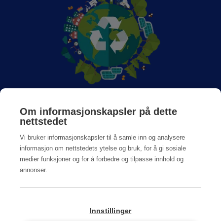
Om Anticimex
Om informasjonskapsler på dette
nettstedet
Jobb hos oss
Vi bruker informasjonskapsler til å samle inn og analysere
informasjon om nettstedets ytelse og bruk, for å gi sosiale
medier funksjoner og for å forbedre og tilpasse innhold og
annonser.
Personvern og Cookiepolicy
Innstillinger